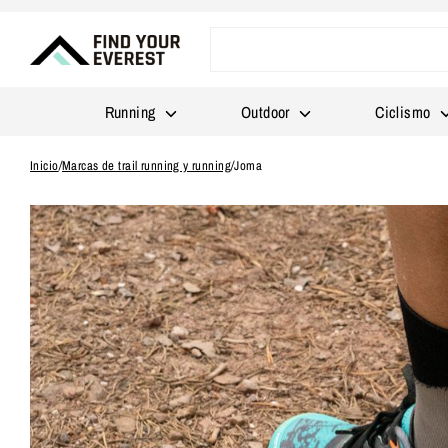
Ir
directamente
al
contenido
Running
Outdoor
Ciclismo
Inicio
/
Marcas de trail running y running
/
Joma