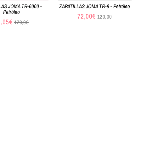
LAS JOMA TR-6000 -
ZAPATILLAS JOMA TR-8 - Petróleo
Petróleo
Precio
72,00€
120,00
Precio
9,95€
179,99
habitual
habitual