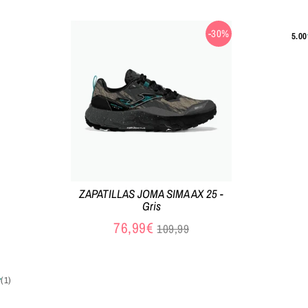
tual
-30%
ZAPATILLAS JOMA SIMA AX 25 -
Gris
Precio
76,99€
109,99
habitual