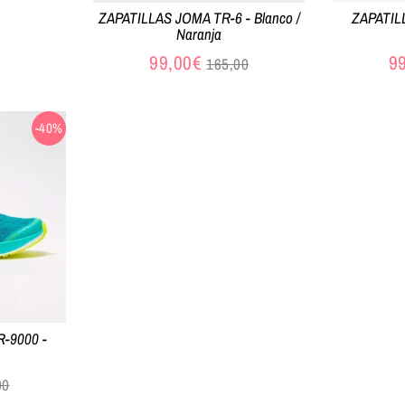
ZAPATILLAS JOMA TR-6 - Blanco /
ZAPATIL
Naranja
Precio
99,00€
9
165,00
habitual
-40%
-9000 -
io
00