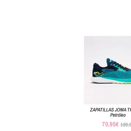
ZAPATILLAS JOMA TR
Petróleo
Prec
70,95€
120,