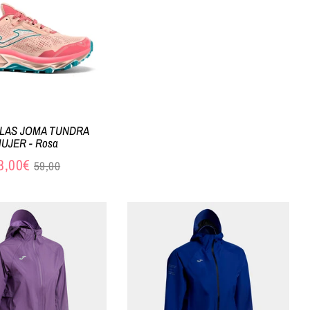
LLAS JOMA TUNDRA
UJER - Rosa
Precio
8,00€
59,00
habitual