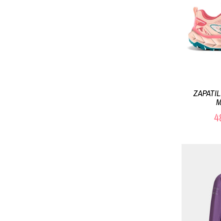
ZAPATI
M
4