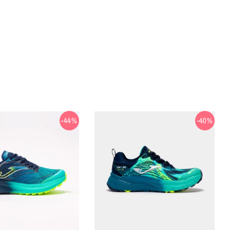
-44%
-40%