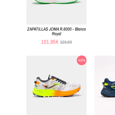
ZAPATILLAS JOMA R.6000 - Blanco
Royal
Precio
101,95€
120,00
habitual
-40%