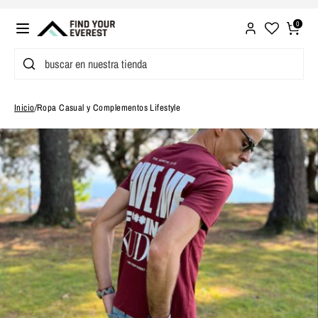
Ir
directamente
0
al
Buscar
buscar
contenido
en
nuestra
Inicio
/
Ropa Casual y Complementos Lifestyle
tienda