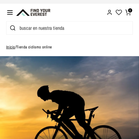
Ir
directamente
0
al
Buscar
buscar
contenido
en
nuestra
Inicio
/
Tienda ciclismo online
tienda