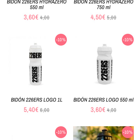
BIDÓN 226ERS HYDRAZERO
BIDÓN 226ERS HYDRAZERO
550 ml
750 ml
Precio
Precio
3,60€
4,50€
4,00
5,00
habitual
habitual
-10%
-10%
BIDÓN 226ERS LOGO 1L
BIDÓN 226ERS LOGO 550 ml
Precio
Precio
5,40€
3,60€
6,00
4,00
habitual
habitual
-10%
-10%