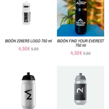
BIDÓN 226ERS LOGO 750 ml
BIDÓN FIND YOUR EVEREST
750 ml
Precio
4,50€
5,00
Precio
4,50€
5,00
habitual
habitual