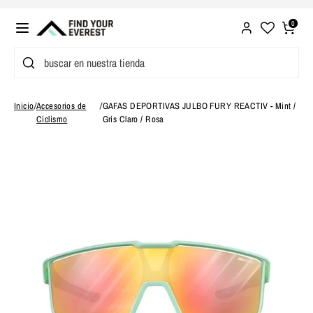
Ir
directamente
0
al
Buscar
buscar
contenido
en
nuestra
Inicio
/
Accesorios de
/
GAFAS DEPORTIVAS JULBO FURY REACTIV - Mint /
tienda
Ciclismo
Gris Claro / Rosa