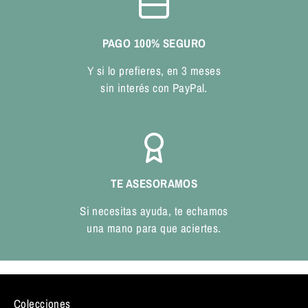
PAGO 100% SEGURO
Y si lo prefieres, en 3 meses
sin interés con PayPal.
TE ASESORAMOS
Si necesitas ayuda, te echamos
una mano para que aciertes.
Colecciones