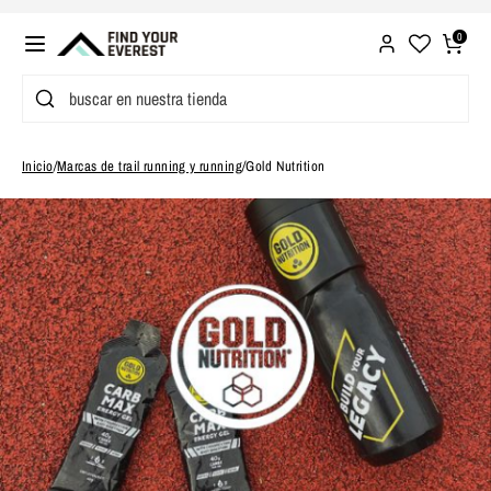
Ir
directamente
0
al
Buscar
buscar
contenido
en
nuestra
Inicio
/
Marcas de trail running y running
/
Gold Nutrition
tienda