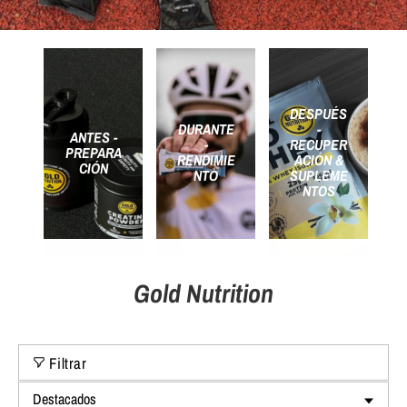
DESPUÉS
DURANTE
-
ANTES -
-
RECUPER
PREPARA
RENDIMIE
ACIÓN &
CIÓN
NTO
SUPLEME
NTOS
Gold Nutrition
Filtrar